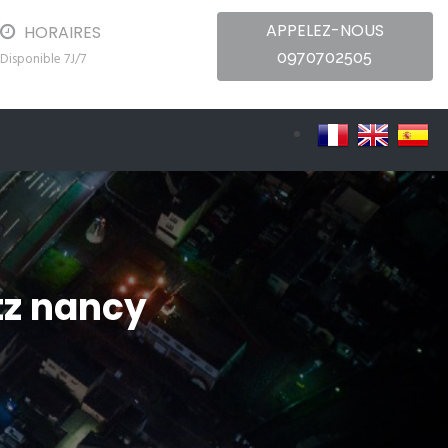
APPELEZ-NOUS
HORAIRES
0970702505
Disponible 7J/7
tz nancy