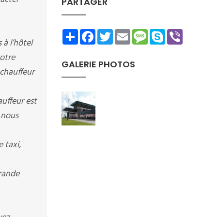
PARTAGER
Share
Facebook
Twitter
Email
Message
Skype
Viber
à l’hôtel
votre
GALERIE PHOTOS
 chauffeur
auffeur est
 nous
 taxi,
grande