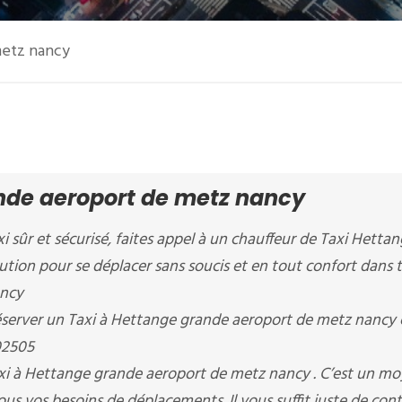
metz nancy
ande aeroport de metz nancy
xi sûr et sécurisé, faites appel à un chauffeur de Taxi Hett
lution pour se déplacer sans soucis et en tout confort dans 
ancy
server un Taxi à Hettange grande aeroport de metz nancy 
02505
xi à Hettange grande aeroport de metz nancy . C’est un m
ous vos besoins de déplacements. Il vous suffit juste de con