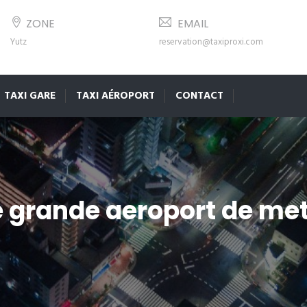
ZONE
EMAIL
Yutz
reservation@taxiproxi.com
TAXI GARE
TAXI AÉROPORT
CONTACT
e grande aeroport de me