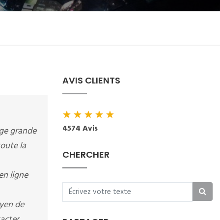
AVIS CLIENTS
★
★
★
★
★
4574 Avis
ange grande
toute la
CHERCHER
en ligne
oyen de
tacter