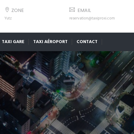
ZONE
EMAIL
Yutz
reservation@taxiproxi.com
TAXI GARE
TAXI AÉROPORT
CONTACT