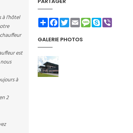
PARTAGER
à l’hôtel
Share
Facebook
Twitter
Email
Message
Skype
Viber
votre
 chauffeur
GALERIE PHOTOS
auffeur est
 nous
ujours à
en 2
vez