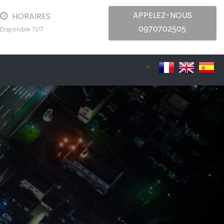
APPELEZ-NOUS
HORAIRES
0970702505
Disponible 7J/7