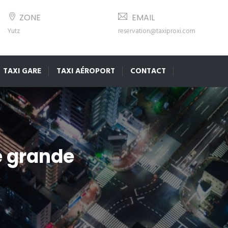
ZONE
EMAIL
Yutz
reservation@taxiproxi.com
TAXI GARE
TAXI AÉROPORT
CONTACT
e grande