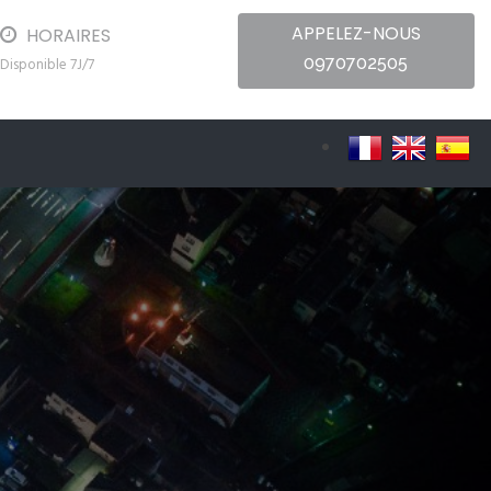
APPELEZ-NOUS
HORAIRES
0970702505
Disponible 7J/7