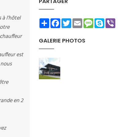
PARTAGER
à l’hôtel
Share
Facebook
Twitter
Email
Message
Skype
Viber
votre
 chauffeur
GALERIE PHOTOS
auffeur est
 nous
être
grande en 2
vez