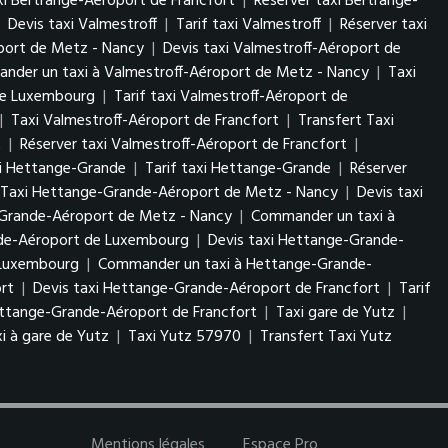
axi Bertrange-Aéroport de Francfort
|
Réserver taxi Bertrange-
|
Devis taxi Valmestroff
|
Tarif taxi Valmestroff
|
Réserver taxi
oport de Metz - Nancy
|
Devis taxi Valmestroff-Aéroport de
nder un taxi à Valmestroff-Aéroport de Metz - Nancy
|
Taxi
 de Luxembourg
|
Tarif taxi Valmestroff-Aéroport de
|
Taxi Valmestroff-Aéroport de Francfort
|
Transfert Taxi
t
|
Réserver taxi Valmestroff-Aéroport de Francfort
|
xi Hettange-Grande
|
Tarif taxi Hettange-Grande
|
Réserver
 Taxi Hettange-Grande-Aéroport de Metz - Nancy
|
Devis taxi
-Grande-Aéroport de Metz - Nancy
|
Commander un taxi à
nde-Aéroport de Luxembourg
|
Devis taxi Hettange-Grande-
e Luxembourg
|
Commander un taxi à Hettange-Grande-
rt
|
Devis taxi Hettange-Grande-Aéroport de Francfort
|
Tarif
ttange-Grande-Aéroport de Francfort
|
Taxi gare de Yutz
|
i à gare de Yutz
|
Taxi Yutz 57970
|
Transfert Taxi Yutz
Mentions légales
Espace Pro