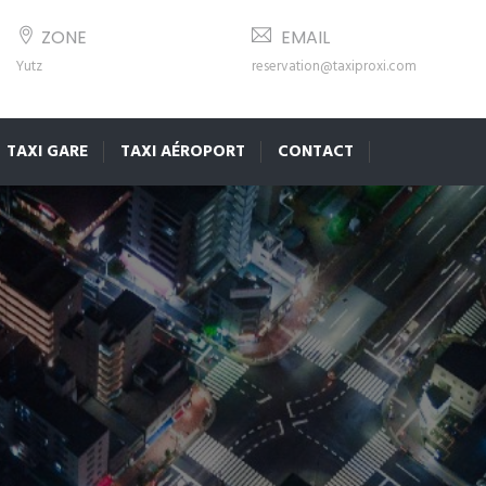
ZONE
EMAIL
Yutz
reservation@taxiproxi.com
TAXI GARE
TAXI AÉROPORT
CONTACT