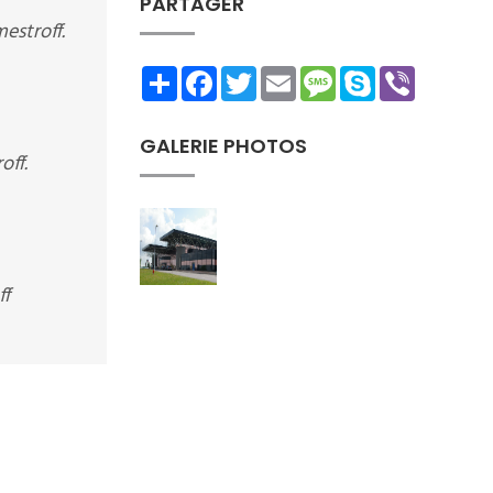
PARTAGER
estroff.
Share
Facebook
Twitter
Email
Message
Skype
Viber
GALERIE PHOTOS
off.
ff