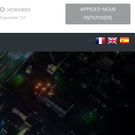
APPELEZ-NOUS
HORAIRES
0970702505
Disponible 7J/7