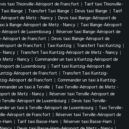
vis taxi Thionville-Aéroport de Francfort
|
Tarif taxi Thionville-
Taxi Illange
|
Transfert Taxi Illange
|
Devis taxi Illange
|
Tarif
ge-Aéroport de Metz - Nancy
|
Devis taxi Illange-Aéroport de
xi à Illange-Aéroport de Metz - Nancy
|
Taxi Illange-Aéroport
nge-Aéroport de Luxembourg
|
Réserver taxi Illange-Aéroport de
ge-Aéroport de Francfort
|
Devis taxi Illange-Aéroport de
Aéroport de Francfort
|
Taxi Kuntzig
|
Transfert Taxi Kuntzig
|
 - Nancy
|
Transfert Taxi Kuntzig-Aéroport de Metz - Nancy
|
de Metz - Nancy
|
Commander un taxi à Kuntzig-Aéroport de
Aéroport de Luxembourg
|
Tarif taxi Kuntzig-Aéroport de
untzig-Aéroport de Francfort
|
Transfert Taxi Kuntzig-
tzig-Aéroport de Francfort
|
Commander un taxi à Kuntzig-
mander un taxi à Terville
|
Taxi Terville-Aéroport de Metz -
éroport de Metz - Nancy
|
Réserver taxi Terville-Aéroport de
i Terville-Aéroport de Luxembourg
|
Devis taxi Terville-
der un taxi à Terville-Aéroport de Luxembourg
|
Taxi Terville-
ville-Aéroport de Francfort
|
Réserver taxi Terville-Aéroport de
se-Ham
|
Tarif taxi Basse-Ham
|
Réserver taxi Basse-Ham
|
- Nancy
|
Devis taxi Basse-Ham-Aéroport de Metz - Nancy
|