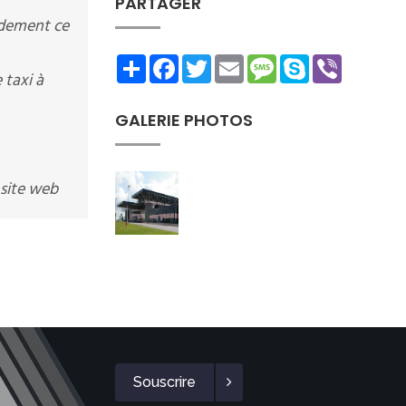
PARTAGER
idement ce
Share
Facebook
Twitter
Email
Message
Skype
Viber
taxi à
GALERIE PHOTOS
 site web
Souscrire