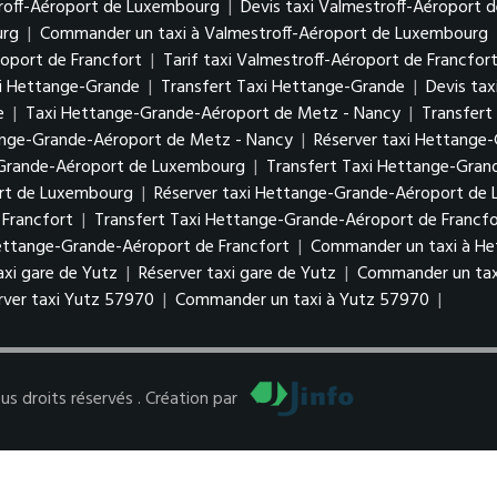
troff-Aéroport de Luxembourg
|
Devis taxi Valmestroff-Aéroport
urg
|
Commander un taxi à Valmestroff-Aéroport de Luxembourg
roport de Francfort
|
Tarif taxi Valmestroff-Aéroport de Francfor
i Hettange-Grande
|
Transfert Taxi Hettange-Grande
|
Devis ta
e
|
Taxi Hettange-Grande-Aéroport de Metz - Nancy
|
Transfert
tange-Grande-Aéroport de Metz - Nancy
|
Réserver taxi Hettange
-Grande-Aéroport de Luxembourg
|
Transfert Taxi Hettange-Gra
ort de Luxembourg
|
Réserver taxi Hettange-Grande-Aéroport d
Francfort
|
Transfert Taxi Hettange-Grande-Aéroport de Francfo
Hettange-Grande-Aéroport de Francfort
|
Commander un taxi à He
taxi gare de Yutz
|
Réserver taxi gare de Yutz
|
Commander un tax
rver taxi Yutz 57970
|
Commander un taxi à Yutz 57970
|
 droits réservés . Création par