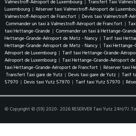
Valmestroff-Aéroport de Luxembourg
|
Transfert Taxi Valmes
Luxembourg
|
Réserver taxi Valmestroff-Aéroport de Luxembo
Valmestroff-Aéroport de Francfort
|
Devis taxi Valmestroff-Aé
Commander un taxi à Valmestroff-Aéroport de Francfort
|
Tax
taxi Hettange-Grande
|
Commander un taxi à Hettange-Grand
Hettange-Grande-Aéroport de Metz - Nancy
|
Tarif taxi Het
Hettange-Grande-Aéroport de Metz - Nancy
|
Taxi Hettange
Aéroport de Luxembourg
|
Tarif taxi Hettange-Grande-Aérop
Aéroport de Luxembourg
|
Taxi Hettange-Grande-Aéroport de 
taxi Hettange-Grande-Aéroport de Francfort
|
Réserver taxi 
Transfert Taxi gare de Yutz
|
Devis taxi gare de Yutz
|
Tarif 
57970
|
Devis taxi Yutz 57970
|
Tarif taxi Yutz 57970
|
Rése
© Copyright © (S9) 2020- 2026 RESERVER Taxi Yutz 24H/7J .Tous