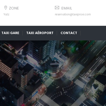
ZONE
EMAIL
Yutz
reservation@taxiproxi.com
TAXI GARE
TAXI AÉROPORT
CONTACT