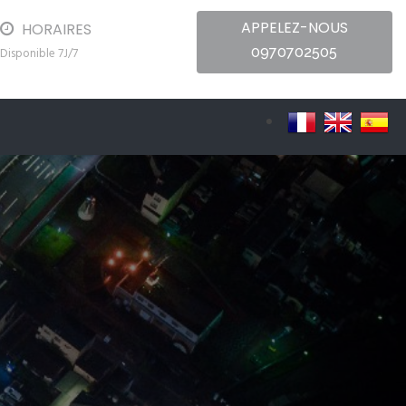
APPELEZ-NOUS
HORAIRES
0970702505
Disponible 7J/7