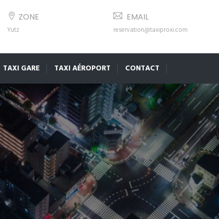
ZONE
EMAIL
Yutz
reservation@taxiproxi.com
TAXI GARE
TAXI AÉROPORT
CONTACT