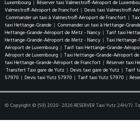
Luxembourg
|
Réserver taxi Valmestroff-Aéroport de Luxembo
Valmestroff-Aéroport de Francfort
|
Devis taxi Valmestroff-Aé
Commander un taxi à Valmestroff-Aéroport de Francfort
|
Tax
taxi Hettange-Grande
|
Commander un taxi à Hettange-Grand
Hettange-Grande-Aéroport de Metz - Nancy
|
Tarif taxi Het
Hettange-Grande-Aéroport de Metz - Nancy
|
Taxi Hettange
Aéroport de Luxembourg
|
Tarif taxi Hettange-Grande-Aérop
Aéroport de Luxembourg
|
Taxi Hettange-Grande-Aéroport de 
taxi Hettange-Grande-Aéroport de Francfort
|
Réserver taxi 
Transfert Taxi gare de Yutz
|
Devis taxi gare de Yutz
|
Tarif 
57970
|
Devis taxi Yutz 57970
|
Tarif taxi Yutz 57970
|
Rése
© Copyright © (S9) 2020- 2026 RESERVER Taxi Yutz 24H/7J .Tous