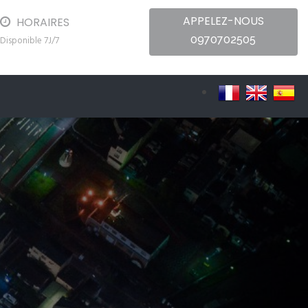
APPELEZ-NOUS
HORAIRES
0970702505
Disponible 7J/7