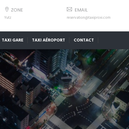
ZONE
EMAIL
Yutz
reservation@taxiproxi.com
TAXI GARE
TAXI AÉROPORT
CONTACT