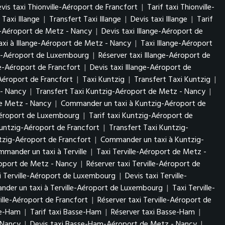
vis taxi Thionville-Aéroport de Francfort
|
Tarif taxi Thionville-
Taxi Illange
|
Transfert Taxi Illange
|
Devis taxi Illange
|
Tarif
ge-Aéroport de Metz - Nancy
|
Devis taxi Illange-Aéroport de
xi à Illange-Aéroport de Metz - Nancy
|
Taxi Illange-Aéroport
nge-Aéroport de Luxembourg
|
Réserver taxi Illange-Aéroport de
ge-Aéroport de Francfort
|
Devis taxi Illange-Aéroport de
Aéroport de Francfort
|
Taxi Kuntzig
|
Transfert Taxi Kuntzig
|
 - Nancy
|
Transfert Taxi Kuntzig-Aéroport de Metz - Nancy
|
de Metz - Nancy
|
Commander un taxi à Kuntzig-Aéroport de
Aéroport de Luxembourg
|
Tarif taxi Kuntzig-Aéroport de
untzig-Aéroport de Francfort
|
Transfert Taxi Kuntzig-
tzig-Aéroport de Francfort
|
Commander un taxi à Kuntzig-
mander un taxi à Terville
|
Taxi Terville-Aéroport de Metz -
éroport de Metz - Nancy
|
Réserver taxi Terville-Aéroport de
i Terville-Aéroport de Luxembourg
|
Devis taxi Terville-
der un taxi à Terville-Aéroport de Luxembourg
|
Taxi Terville-
ville-Aéroport de Francfort
|
Réserver taxi Terville-Aéroport de
se-Ham
|
Tarif taxi Basse-Ham
|
Réserver taxi Basse-Ham
|
- Nancy
|
Devis taxi Basse-Ham-Aéroport de Metz - Nancy
|