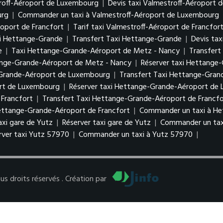
troff-Aéroport de Luxembourg
|
Devis taxi Valmestroff-Aéroport
urg
|
Commander un taxi à Valmestroff-Aéroport de Luxembourg
roport de Francfort
|
Tarif taxi Valmestroff-Aéroport de Francfor
i Hettange-Grande
|
Transfert Taxi Hettange-Grande
|
Devis ta
e
|
Taxi Hettange-Grande-Aéroport de Metz - Nancy
|
Transfert
tange-Grande-Aéroport de Metz - Nancy
|
Réserver taxi Hettange
-Grande-Aéroport de Luxembourg
|
Transfert Taxi Hettange-Gra
ort de Luxembourg
|
Réserver taxi Hettange-Grande-Aéroport d
Francfort
|
Transfert Taxi Hettange-Grande-Aéroport de Francfo
Hettange-Grande-Aéroport de Francfort
|
Commander un taxi à He
taxi gare de Yutz
|
Réserver taxi gare de Yutz
|
Commander un tax
rver taxi Yutz 57970
|
Commander un taxi à Yutz 57970
|
 droits réservés . Création par