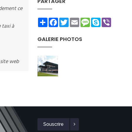
PARTAGER
idement ce
Share
Facebook
Twitter
Email
Message
Skype
Viber
taxi à
GALERIE PHOTOS
 site web
Souscrire