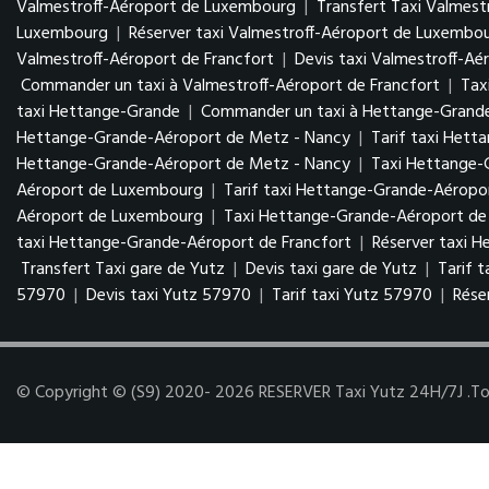
Valmestroff-Aéroport de Luxembourg
|
Transfert Taxi Valmes
Luxembourg
|
Réserver taxi Valmestroff-Aéroport de Luxembo
Valmestroff-Aéroport de Francfort
|
Devis taxi Valmestroff-Aé
Commander un taxi à Valmestroff-Aéroport de Francfort
|
Tax
taxi Hettange-Grande
|
Commander un taxi à Hettange-Grand
Hettange-Grande-Aéroport de Metz - Nancy
|
Tarif taxi Het
Hettange-Grande-Aéroport de Metz - Nancy
|
Taxi Hettange
Aéroport de Luxembourg
|
Tarif taxi Hettange-Grande-Aérop
Aéroport de Luxembourg
|
Taxi Hettange-Grande-Aéroport de 
taxi Hettange-Grande-Aéroport de Francfort
|
Réserver taxi 
Transfert Taxi gare de Yutz
|
Devis taxi gare de Yutz
|
Tarif 
57970
|
Devis taxi Yutz 57970
|
Tarif taxi Yutz 57970
|
Rése
© Copyright © (S9) 2020- 2026 RESERVER Taxi Yutz 24H/7J .Tous