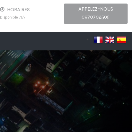
APPELEZ-NOUS
HORAIRES
0970702505
Disponible 7J/7