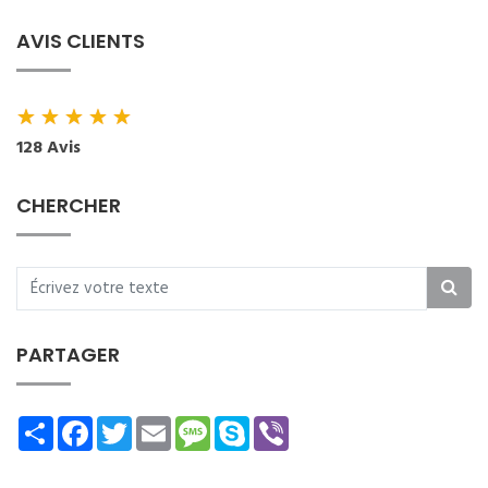
AVIS CLIENTS
★
★
★
★
★
128 Avis
CHERCHER
PARTAGER
Share
Facebook
Twitter
Email
Message
Skype
Viber