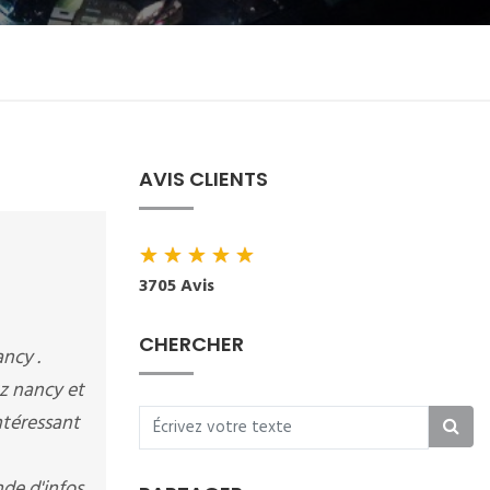
AVIS CLIENTS
★
★
★
★
★
3705 Avis
CHERCHER
ncy .
tz nancy et
ntéressant
de d'infos