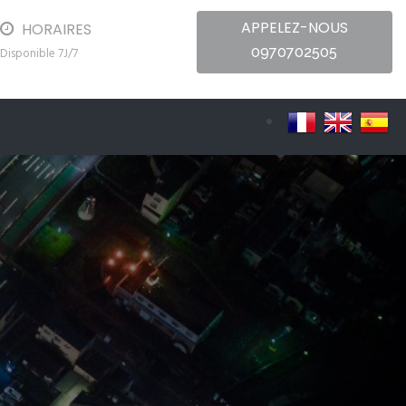
APPELEZ-NOUS
HORAIRES
0970702505
Disponible 7J/7