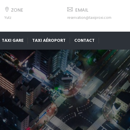
ZONE
EMAIL
Yutz
reservation@taxiproxi.com
TAXI GARE
TAXI AÉROPORT
CONTACT