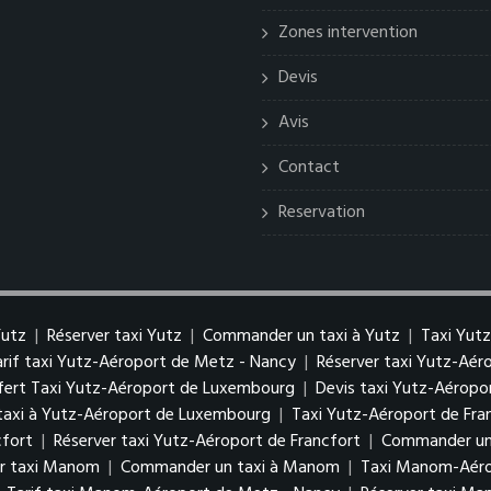
Zones intervention
Devis
Avis
Contact
Reservation
Yutz
|
Réserver taxi Yutz
|
Commander un taxi à Yutz
|
Taxi Yut
arif taxi Yutz-Aéroport de Metz - Nancy
|
Réserver taxi Yutz-Aé
fert Taxi Yutz-Aéroport de Luxembourg
|
Devis taxi Yutz-Aérop
axi à Yutz-Aéroport de Luxembourg
|
Taxi Yutz-Aéroport de Fra
cfort
|
Réserver taxi Yutz-Aéroport de Francfort
|
Commander un 
er taxi Manom
|
Commander un taxi à Manom
|
Taxi Manom-Aéro