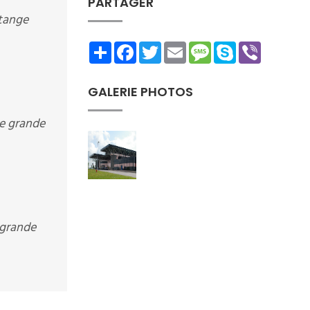
PARTAGER
ttange
Share
Facebook
Twitter
Email
Message
Skype
Viber
GALERIE PHOTOS
ge grande
 grande