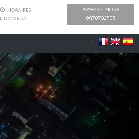
APPELEZ-NOUS
HORAIRES
0970702505
Disponible 7J/7