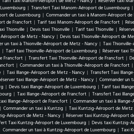
|
Tarif taxi Manom-Aéroport de Metz - Nancy
|
Réserver taxi M
e Luxembourg
|
Transfert Taxi Manom-Aéroport de Luxembourg
|
oport de Luxembourg
|
Commander un taxi à Manom-Aéroport de
rt de Francfort
|
Tarif taxi Manom-Aéroport de Francfort
|
Rés
xi Thionville
|
Devis taxi Thionville
|
Tarif taxi Thionville
|
Réserve
le-Aéroport de Metz - Nancy
|
Devis taxi Thionville-Aéroport de M
 un taxi à Thionville-Aéroport de Metz - Nancy
|
Taxi Thionvill
g
|
Tarif taxi Thionville-Aéroport de Luxembourg
|
Réserver taxi 
de Francfort
|
Transfert Taxi Thionville-Aéroport de Francfort
|
De
ancfort
|
Commander un taxi à Thionville-Aéroport de Francfort
|
e
|
Taxi Illange-Aéroport de Metz - Nancy
|
Transfert Taxi Illan
Réserver taxi Illange-Aéroport de Metz - Nancy
|
Commander un ta
urg
|
Devis taxi Illange-Aéroport de Luxembourg
|
Tarif taxi Illa
mbourg
|
Taxi Illange-Aéroport de Francfort
|
Transfert Taxi Illan
taxi Illange-Aéroport de Francfort
|
Commander un taxi à Illange-
|
Commander un taxi à Kuntzig
|
Taxi Kuntzig-Aéroport de Metz
tzig-Aéroport de Metz - Nancy
|
Réserver taxi Kuntzig-Aéroport 
fert Taxi Kuntzig-Aéroport de Luxembourg
|
Devis taxi Kuntzig-
|
Commander un taxi à Kuntzig-Aéroport de Luxembourg
|
Taxi K