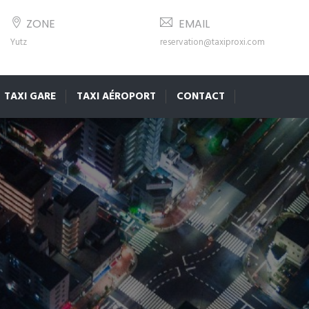
ZONE
EMAIL
Yutz
reservation@taxiproxi.com
TAXI GARE
TAXI AÉROPORT
CONTACT