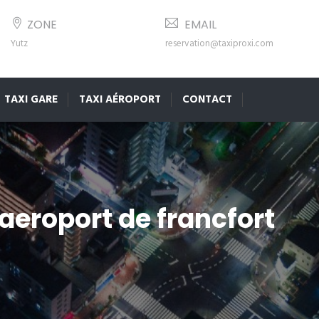
ZONE
EMAIL
Yutz
reservation@taxiproxi.com
TAXI GARE
TAXI AÉROPORT
CONTACT
aeroport de francfort