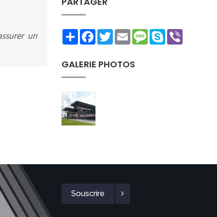
PARTAGER
Share
Facebook
Twitter
Email
Message
Skype
Viber
assurer un
GALERIE PHOTOS
Souscrire