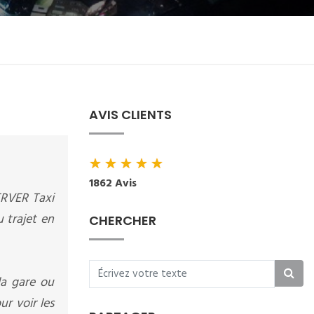
AVIS CLIENTS
★
★
★
★
★
1862 Avis
ERVER Taxi
 trajet en
CHERCHER
la gare ou
r voir les