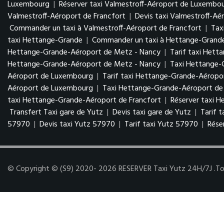
Luxembourg
|
Réserver taxi Valmestroff-Aéroport de Luxembo
Valmestroff-Aéroport de Francfort
|
Devis taxi Valmestroff-Aé
Commander un taxi à Valmestroff-Aéroport de Francfort
|
Tax
taxi Hettange-Grande
|
Commander un taxi à Hettange-Grand
Hettange-Grande-Aéroport de Metz - Nancy
|
Tarif taxi Het
Hettange-Grande-Aéroport de Metz - Nancy
|
Taxi Hettange
Aéroport de Luxembourg
|
Tarif taxi Hettange-Grande-Aérop
Aéroport de Luxembourg
|
Taxi Hettange-Grande-Aéroport de 
taxi Hettange-Grande-Aéroport de Francfort
|
Réserver taxi 
Transfert Taxi gare de Yutz
|
Devis taxi gare de Yutz
|
Tarif 
57970
|
Devis taxi Yutz 57970
|
Tarif taxi Yutz 57970
|
Rése
© Copyright © (S9) 2020- 2026 RESERVER Taxi Yutz 24H/7J .Tous