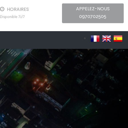
APPELEZ-NOUS
HORAIRES
0970702505
Disponible 7J/7