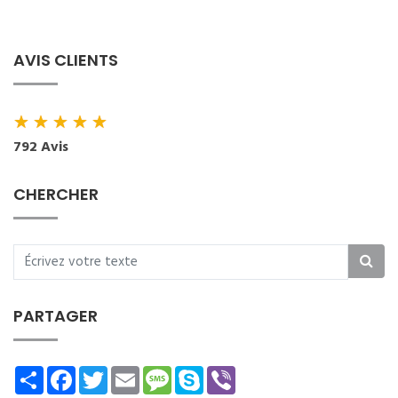
AVIS CLIENTS
★
★
★
★
★
792 Avis
CHERCHER
PARTAGER
Share
Facebook
Twitter
Email
Message
Skype
Viber