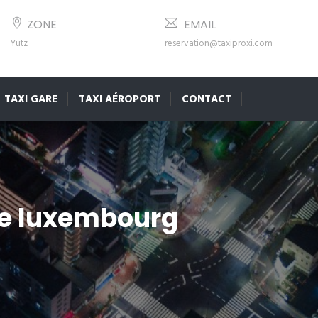
ZONE
EMAIL
Yutz
reservation@taxiproxi.com
TAXI GARE
TAXI AÉROPORT
CONTACT
de luxembourg