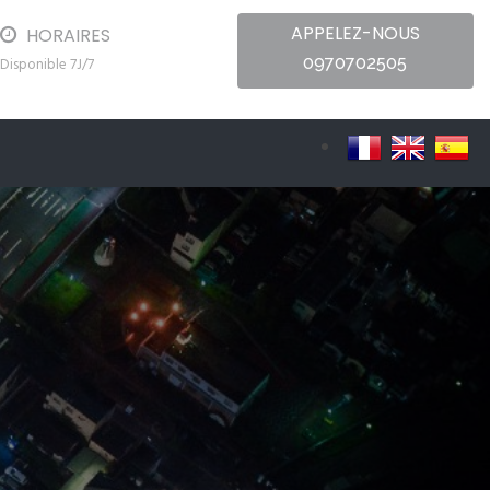
APPELEZ-NOUS
HORAIRES
0970702505
Disponible 7J/7