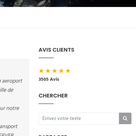
AVIS CLIENTS
★
★
★
★
★
3505 Avis
g aeroport
lle de
CHERCHER
ur notre
ransport
SERVER