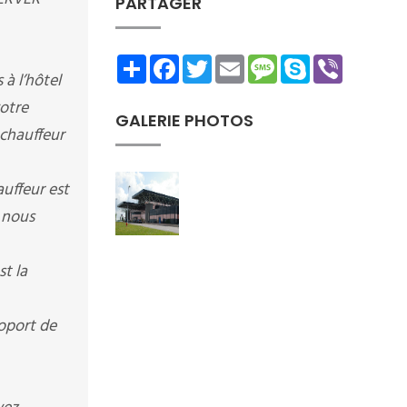
PARTAGER
Share
Facebook
Twitter
Email
Message
Skype
Viber
à l’hôtel
votre
GALERIE PHOTOS
 chauffeur
auffeur est
 nous
t la
roport de