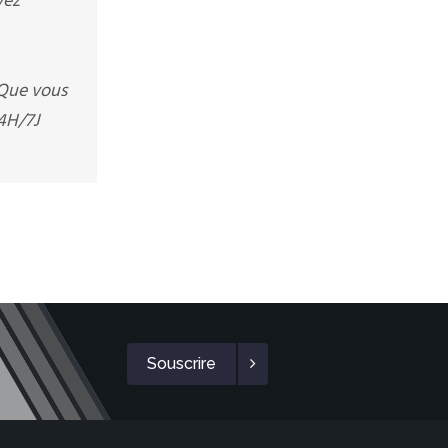
vez
 Que vous
4H/7J
Souscrire