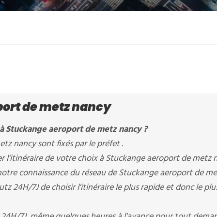
ort de metz nancy
 à Stuckange aeroport de metz nancy ?
tz nancy sont fixés par le préfet .
l'itinéraire de votre choix à Stuckange aeroport de metz n
e, notre connaissance du réseau de Stuckange aeroport de m
z 24H/7J de choisir l'itinéraire le plus rapide et donc le plu
z 24H/7J, même quelques heures à l'avance pour tout deman