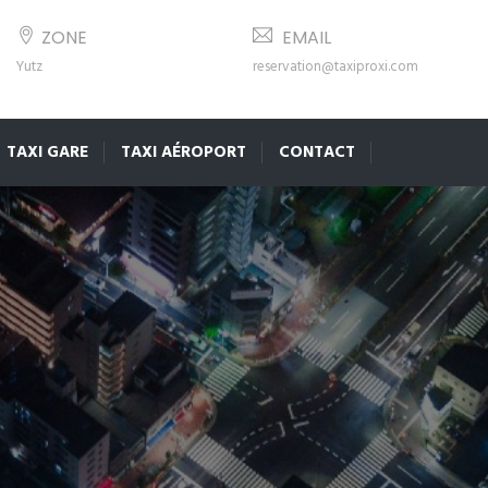
ZONE
EMAIL
Yutz
reservation@taxiproxi.com
TAXI GARE
TAXI AÉROPORT
CONTACT