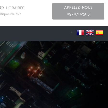
APPELEZ-NOUS
HORAIRES
0970702505
Disponible 7J/7