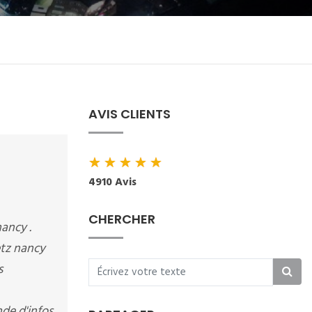
AVIS CLIENTS
★
★
★
★
★
4910 Avis
CHERCHER
ancy .
etz nancy
s
de d'infos