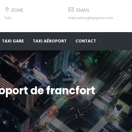
ZONE
EMAIL
Yutz
reservation@taxiproxi.com
TAXI GARE
TAXI AÉROPORT
CONTACT
roport de francfort