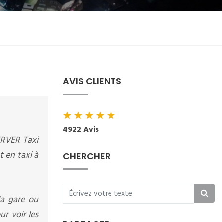
AVIS CLIENTS
★
★
★
★
★
4922 Avis
ERVER Taxi
t en taxi à
CHERCHER
la gare ou
r voir les