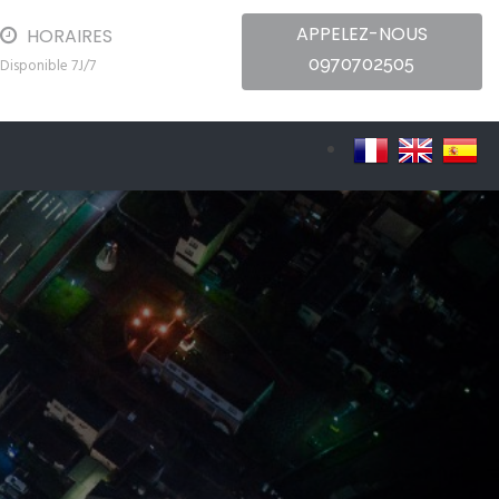
APPELEZ-NOUS
HORAIRES
0970702505
Disponible 7J/7