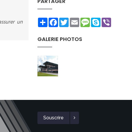
PARTAGER
Share
Facebook
Twitter
Email
Message
Skype
Viber
assurer un
GALERIE PHOTOS
Souscrire