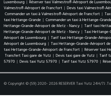
Luxembourg
|
Réserver taxi Valmestroff-Aéroport de Luxembo
Valmestroff-Aéroport de Francfort
|
Devis taxi Valmestroff-Aé
Commander un taxi à Valmestroff-Aéroport de Francfort
|
Tax
taxi Hettange-Grande
|
Commander un taxi à Hettange-Grand
Hettange-Grande-Aéroport de Metz - Nancy
|
Tarif taxi Het
Hettange-Grande-Aéroport de Metz - Nancy
|
Taxi Hettange
Aéroport de Luxembourg
|
Tarif taxi Hettange-Grande-Aérop
Aéroport de Luxembourg
|
Taxi Hettange-Grande-Aéroport de 
taxi Hettange-Grande-Aéroport de Francfort
|
Réserver taxi 
Transfert Taxi gare de Yutz
|
Devis taxi gare de Yutz
|
Tarif 
57970
|
Devis taxi Yutz 57970
|
Tarif taxi Yutz 57970
|
Rése
© Copyright © (S9) 2020- 2026 RESERVER Taxi Yutz 24H/7J .Tous