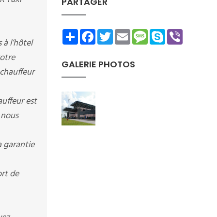
PARTAGER
Share
Facebook
Twitter
Email
Message
Skype
Viber
à l’hôtel
votre
GALERIE PHOTOS
 chauffeur
auffeur est
 nous
 garantie
ort de