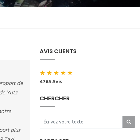
AVIS CLIENTS
★
★
★
★
★
4765 Avis
eroport de
 de Yutz
CHERCHER
notre
port plus
R Taxi