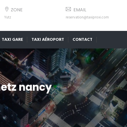
ZONE
EMAIL
Yutz
reservation@taxiproxi.com
TAXI GARE
TAXI AÉROPORT
CONTACT
metz nancy