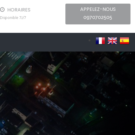
APPELEZ-NOUS
HORAIRES
0970702505
Disponible 7J/7