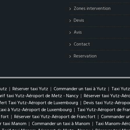
Zones intervention
Devis
Avis
Contact
Reservation
Yutz
|
Réserver taxi Yutz
|
Commander un taxi à Yutz
|
Taxi Yut
arif taxi Yutz-Aéroport de Metz - Nancy
|
Réserver taxi Yutz-Aé
fert Taxi Yutz-Aéroport de Luxembourg
|
Devis taxi Yutz-Aérop
axi à Yutz-Aéroport de Luxembourg
|
Taxi Yutz-Aéroport de Fra
cfort
|
Réserver taxi Yutz-Aéroport de Francfort
|
Commander un 
er taxi Manom
|
Commander un taxi à Manom
|
Taxi Manom-Aéro