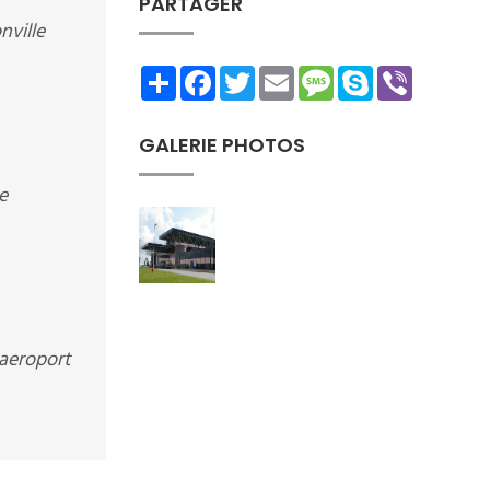
PARTAGER
nville
Share
Facebook
Twitter
Email
Message
Skype
Viber
GALERIE PHOTOS
e
 aeroport