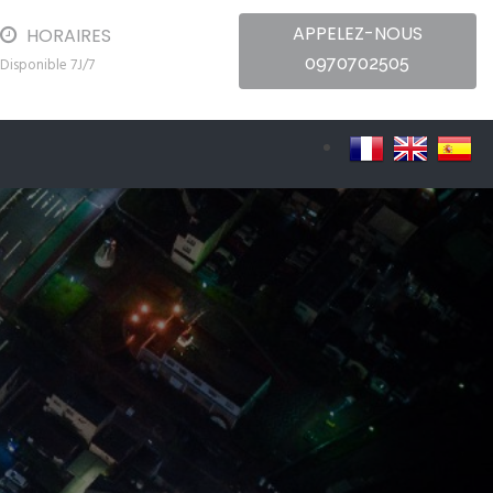
APPELEZ-NOUS
HORAIRES
0970702505
Disponible 7J/7