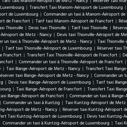
|
Tarif taxi Manom-Aéroport de Metz - Nancy
|
Réserver taxi M
e Luxembourg
|
Transfert Taxi Manom-Aéroport de Luxembourg
|
oport de Luxembourg
|
Commander un taxi à Manom-Aéroport de
rt de Francfort
|
Tarif taxi Manom-Aéroport de Francfort
|
Rés
xi Thionville
|
Devis taxi Thionville
|
Tarif taxi Thionville
|
Réserve
le-Aéroport de Metz - Nancy
|
Devis taxi Thionville-Aéroport de M
 un taxi à Thionville-Aéroport de Metz - Nancy
|
Taxi Thionvill
g
|
Tarif taxi Thionville-Aéroport de Luxembourg
|
Réserver taxi 
de Francfort
|
Transfert Taxi Thionville-Aéroport de Francfort
|
De
ancfort
|
Commander un taxi à Thionville-Aéroport de Francfort
|
e
|
Taxi Illange-Aéroport de Metz - Nancy
|
Transfert Taxi Illan
Réserver taxi Illange-Aéroport de Metz - Nancy
|
Commander un ta
urg
|
Devis taxi Illange-Aéroport de Luxembourg
|
Tarif taxi Illa
mbourg
|
Taxi Illange-Aéroport de Francfort
|
Transfert Taxi Illan
taxi Illange-Aéroport de Francfort
|
Commander un taxi à Illange-
|
Commander un taxi à Kuntzig
|
Taxi Kuntzig-Aéroport de Metz
tzig-Aéroport de Metz - Nancy
|
Réserver taxi Kuntzig-Aéroport 
fert Taxi Kuntzig-Aéroport de Luxembourg
|
Devis taxi Kuntzig-
|
Commander un taxi à Kuntzig-Aéroport de Luxembourg
|
Taxi K