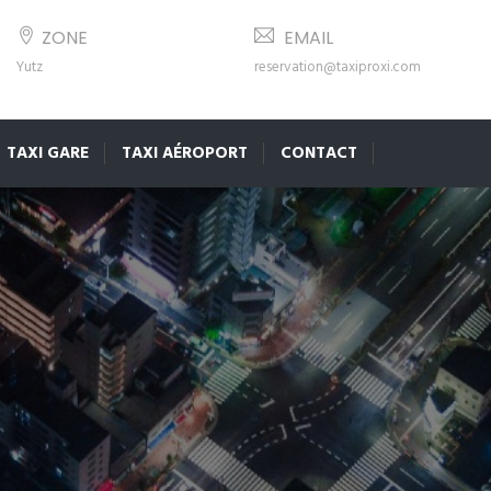
ZONE
EMAIL
Yutz
reservation@taxiproxi.com
TAXI GARE
TAXI AÉROPORT
CONTACT