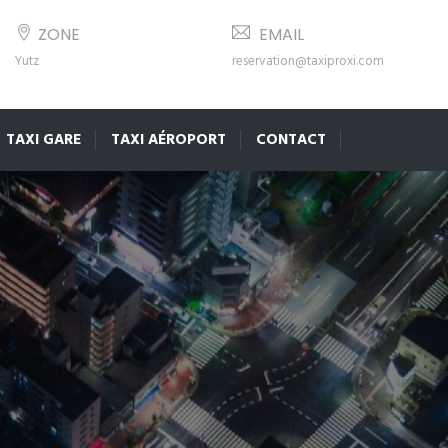
ZONE
EMAIL
Yutz
reservation@taxiproxi.com
TAXI GARE
TAXI AÉROPORT
CONTACT