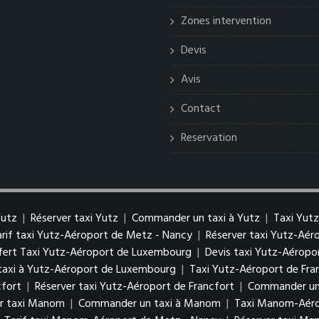
Zones intervention
Devis
Avis
Contact
Reservation
Yutz
|
Réserver taxi Yutz
|
Commander un taxi à Yutz
|
Taxi Yut
arif taxi Yutz-Aéroport de Metz - Nancy
|
Réserver taxi Yutz-Aé
fert Taxi Yutz-Aéroport de Luxembourg
|
Devis taxi Yutz-Aérop
axi à Yutz-Aéroport de Luxembourg
|
Taxi Yutz-Aéroport de Fra
cfort
|
Réserver taxi Yutz-Aéroport de Francfort
|
Commander un 
er taxi Manom
|
Commander un taxi à Manom
|
Taxi Manom-Aéro