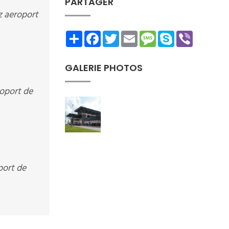
PARTAGER
z aeroport
Share
Facebook
Twitter
Email
Message
Skype
Viber
GALERIE PHOTOS
roport de
port de