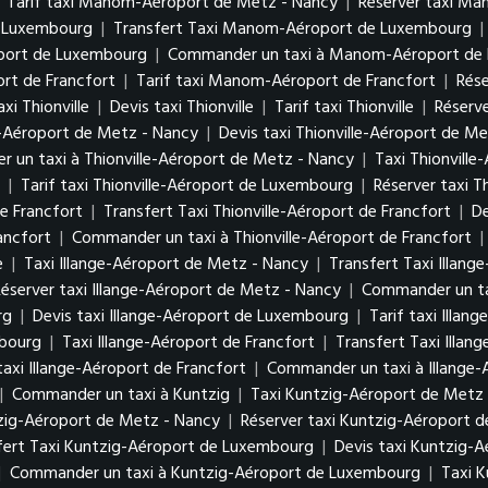
|
Tarif taxi Manom-Aéroport de Metz - Nancy
|
Réserver taxi M
e Luxembourg
|
Transfert Taxi Manom-Aéroport de Luxembourg
|
oport de Luxembourg
|
Commander un taxi à Manom-Aéroport de
rt de Francfort
|
Tarif taxi Manom-Aéroport de Francfort
|
Rés
xi Thionville
|
Devis taxi Thionville
|
Tarif taxi Thionville
|
Réserve
le-Aéroport de Metz - Nancy
|
Devis taxi Thionville-Aéroport de M
 un taxi à Thionville-Aéroport de Metz - Nancy
|
Taxi Thionvill
g
|
Tarif taxi Thionville-Aéroport de Luxembourg
|
Réserver taxi 
de Francfort
|
Transfert Taxi Thionville-Aéroport de Francfort
|
De
ancfort
|
Commander un taxi à Thionville-Aéroport de Francfort
|
e
|
Taxi Illange-Aéroport de Metz - Nancy
|
Transfert Taxi Illan
Réserver taxi Illange-Aéroport de Metz - Nancy
|
Commander un ta
urg
|
Devis taxi Illange-Aéroport de Luxembourg
|
Tarif taxi Illa
mbourg
|
Taxi Illange-Aéroport de Francfort
|
Transfert Taxi Illan
taxi Illange-Aéroport de Francfort
|
Commander un taxi à Illange-
|
Commander un taxi à Kuntzig
|
Taxi Kuntzig-Aéroport de Metz
tzig-Aéroport de Metz - Nancy
|
Réserver taxi Kuntzig-Aéroport 
fert Taxi Kuntzig-Aéroport de Luxembourg
|
Devis taxi Kuntzig-
|
Commander un taxi à Kuntzig-Aéroport de Luxembourg
|
Taxi K