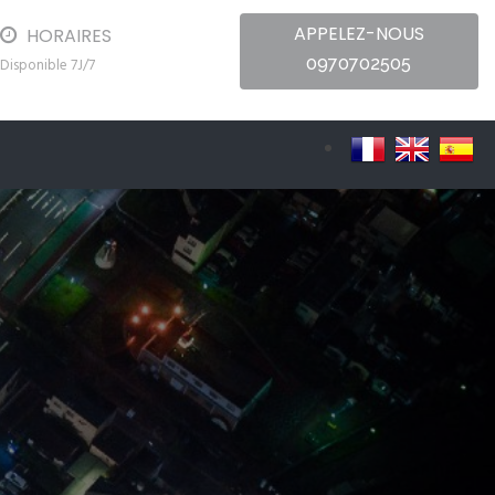
APPELEZ-NOUS
HORAIRES
0970702505
Disponible 7J/7